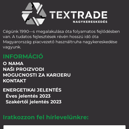
Cégünk 1990—s megalakulása óta folyamatos fejlődésben
van. A tudatos fejlesztések révén hosszú idő óta
Magyarország piacvezető használtruha nagykereskedése
vagyunk.
INFORMÁCIÓ
O NAMA
NAŠI PROIZVODI
MOGUCNOSTI ZA KARIJERU
KONTAKT
ENERGETIKAI JELENTÉS
Éves jelentés 2023
Szakértői jelentés 2023
Iratkozzon fel hírlevelünkre: