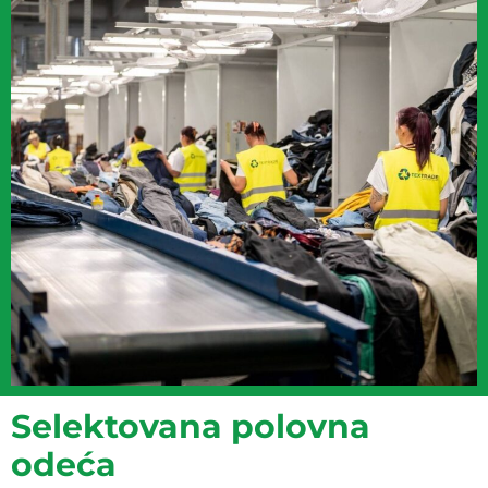
Selektovana polovna
odeća