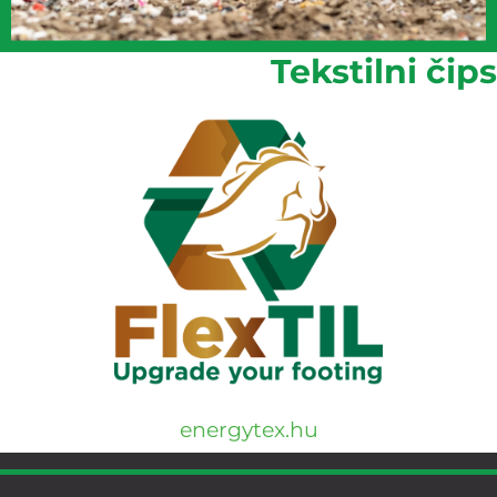
Tekstilni čips
energytex.hu