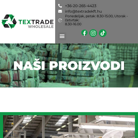
+36-20-265-4423
info@textradekft.hu
Ponedeljak, petak: 8.30-15.00, Utorak -
četvrtak:
8.30-16.00
NAŠI PROIZVODI