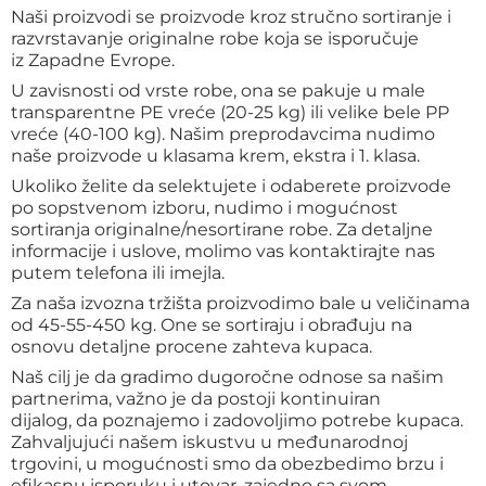
Naši proizvodi se proizvode kroz stručno sortiranje i
razvrstavanje originalne robe koja se isporučuje
iz Zapadne Evrope.
U zavisnosti od vrste robe, ona se pakuje u male
transparentne PE vreće (20-25 kg) ili velike bele PP
vreće (40-100 kg). Našim preprodavcima nudimo
naše proizvode u klasama krem, ekstra i 1. klasa.
Ukoliko želite da selektujete i odaberete proizvode
po sopstvenom izboru, nudimo i mogućnost
sortiranja originalne/nesortirane robe. Za detaljne
informacije i uslove, molimo vas kontaktirajte nas
putem telefona ili imejla.
Za naša izvozna tržišta proizvodimo bale u veličinama
od 45-55-450 kg. One se sortiraju i obrađuju na
osnovu detaljne procene zahteva kupaca.
Naš cilj je da gradimo dugoročne odnose sa našim
partnerima, važno je da postoji kontinuiran
dijalog, da poznajemo i zadovoljimo potrebe kupaca.
Zahvaljujući našem iskustvu u međunarodnoj
trgovini, u mogućnosti smo da obezbedimo brzu i
efikasnu isporuku i utovar, zajedno sa svom