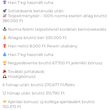
Havi 7 kg használt ruha
Juttatásaink betanulás után:
Teljesítménybér – 100% norma esetén átlag bruttó
380.050 Ft
Norma feletti teljesítésnél korlátlan bérnövekedés
Átlagos bruttó bér: 530.000 Ft
Havi nettó 8.000 Ft Rewin utalvány
Havi 7 kg használt ruha
Negyedévente bruttó 67.700 Ft jelenléti bónusz
További juttatások:
Hűségbónusz:
6 hónap után: bruttó 270.677 Ft/félév
12 hónap után: bruttó 315.790 Ft
Ajánlási bónusz: új kolléga ajánlásáért bruttó
150.375 Ft