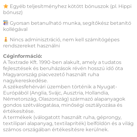
Egyéb teljesítményhez kötött bónuszok (pl. Hippi
bónusz)
Gyorsan betanulható munka, segítőkész betanító
kollégával
Nincs adminisztráció, nem kell számítógépes
rendszereket használni
Céginformáció:
A Textrade Kft. 1990-ben alakult, amely a tudatos
fejlesztések és beruházások révén hosszú idő óta
Magyarország piacvezető használt ruha
nagykereskedése.
A székesfehérvári üzemben történik a Nyugat-
Európából (Anglia, Svájc, Ausztria, Hollandia,
Németország, Olaszország) származó alapanyagok
gondos szétválogatása, minőségi osztályozása és
értékesítése.
A termékek (válogatott használt ruha, géprongy,
textilipari alapanyag, textilapríték) belföldön és a világ
számos országában értékesítésre kerülnek.