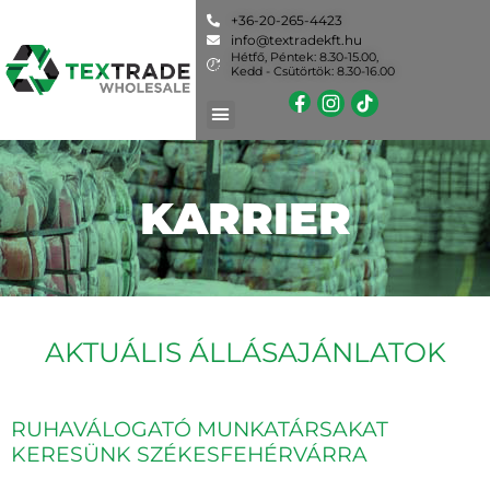
+36-20-265-4423
info@textradekft.hu
Hétfő, Péntek: 8.30-15.00,
Kedd - Csütörtök: 8.30-16.00
KARRIER
AKTUÁLIS ÁLLÁSAJÁNLATOK
RUHAVÁLOGATÓ MUNKATÁRSAKAT
KERESÜNK SZÉKESFEHÉRVÁRRA